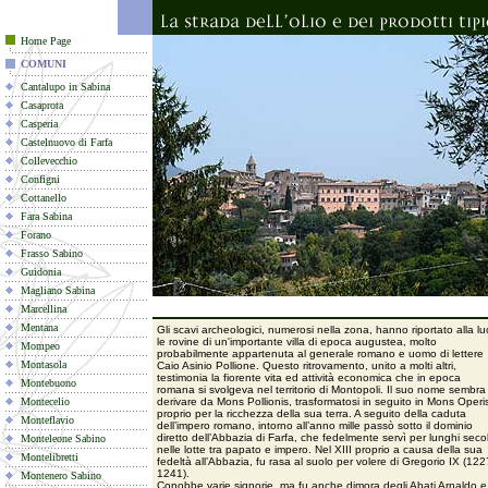
Home Page
COMUNI
Cantalupo in Sabina
Casaprota
Casperia
Castelnuovo di Farfa
Collevecchio
Configni
Cottanello
Fara Sabina
Forano
Frasso Sabino
Guidonia
Magliano Sabina
Marcellina
Mentana
Gli scavi archeologici, numerosi nella zona, hanno riportato alla l
le rovine di un'importante villa di epoca augustea, molto
Mompeo
probabilmente appartenuta al generale romano e uomo di lettere
Montasola
Caio Asinio Pollione. Questo ritrovamento, unito a molti altri,
testimonia la fiorente vita ed attività economica che in epoca
Montebuono
romana si svolgeva nel territorio di Montopoli. Il suo nome sembra
Montecelio
derivare da Mons Pollionis, trasformatosi in seguito in Mons Operi
proprio per la ricchezza della sua terra. A seguito della caduta
Monteflavio
dell’impero romano, intorno all’anno mille passò sotto il dominio
diretto dell’Abbazia di Farfa, che fedelmente servì per lunghi secol
Monteleone Sabino
nelle lotte tra papato e impero. Nel XIII proprio a causa della sua
Montelibretti
fedeltà all’Abbazia, fu rasa al suolo per volere di Gregorio IX (122
1241).
Montenero Sabino
Conobbe varie signorie, ma fu anche dimora degli Abati Arnaldo e