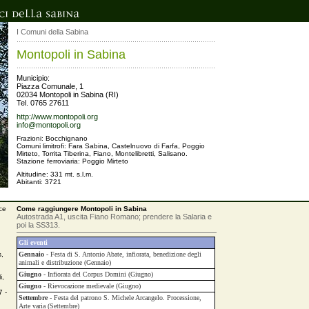
I Comuni della Sabina
Montopoli in Sabina
Municipio:
Piazza Comunale, 1
02034 Montopoli in Sabina (RI)
Tel. 0765 27611
http://www.montopoli.org
info@montopoli.org
Frazioni: Bocchignano
Comuni limitrofi: Fara Sabina, Castelnuovo di Farfa, Poggio
Mirteto, Torrita Tiberina, Fiano, Montelibretti, Salisano.
Stazione ferroviaria: Poggio Mirteto
Altitudine: 331 mt. s.l.m.
Abitanti: 3721
uce
Come raggiungere Montopoli in Sabina
Autostrada A1, uscita Fiano Romano; prendere la Salaria e
poi la SS313.
Gli eventi
s,
Gennaio
- Festa di S. Antonio Abate, infiorata, benedizione degli
animali e distribuzione (Gennaio)
Giugno
- Infiorata del Corpus Domini (Giugno)
i,
Giugno
- Rievocazione medievale (Giugno)
7 -
Settembre
- Festa del patrono S. Michele Arcangelo. Processione,
Arte varia (Settembre)