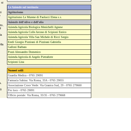
 si
Le Aziende sul territorio
zi
Agriturismo
e
Agriturismo Le Murene di Paolucci Elena s.s.
Aziende dell'olivo e dell'olio
to,
Azienda Agricola Biologica Menichelli Agnese
l
Azienda Agricola Colle Arcone di Scipioni Enrico
la
Azienda Agricola Villa San Michele di Ricci Sergio
Eredi Giorgio Pizzirani di Pizzirani Gabriella
lla
Galloni Barbara
Pozzi Alessandro Domenico
Azienda Agricola di Angelo Pietraforte
u
Scipioni Lina
Numeri utili
Guardia Medica - 0765 29091
,
n
Farmacia Sabina: Via Roma, 33A - 0765 29055
a.
Associazione Croce Verde: Via Granica Sud, 29 - 0765 279660
.
li
Pro loco - 0765 29091
Ufficio postale: Via Roma, 33/35 - 0765 279668