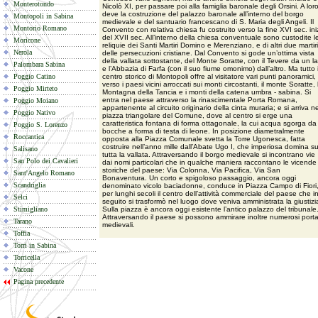
Monterotondo
Nicolò XI, per passare poi alla famiglia baronale degli Orsini. A loro
deve la costruzione del palazzo baronale all’interno del borgo
Montopoli in Sabina
medievale e del santuario francescano di S. Maria degli Angeli. Il
Montorio Romano
Convento con relativa chiesa fu costruito verso la fine XVI sec. ini
del XVII sec. All’interno della chiesa conventuale sono custodite l
Moricone
reliquie dei Santi Martiri Domino e Merenziano, e di altri due martiri
Nerola
delle persecuzioni cristiane. Dal Convento si gode un’ottima vista
della vallata sottostante, del Monte Soratte, con il Tevere da un la
Palombara Sabina
e l’Abbazia di Farfa (con il suo fiume omonimo) dall’altro. Ma tutto i
Poggio Catino
centro storico di Montopoli offre al visitatore vari punti panoramici,
verso i paesi vicini arroccati sui monti circostanti, il monte Soratte, 
Poggio Mirteto
Montagna della Tancia e i monti della catena umbra - sabina. Si
entra nel paese attraverso la rinascimentale Porta Romana,
Poggio Moiano
appartenente al circuito originario della cinta muraria; e si arriva ne
Poggio Nativo
piazza triangolare del Comune, dove al centro si erge una
caratteristica fontana di forma ottagonale, la cui acqua sgorga da
Poggio S. Lorenzo
bocche a forma di testa di leone. In posizione diametralmente
Roccantica
opposta alla Piazza Comunale svetta la Torre Ugonesca, fatta
costruire nell’anno mille dall’Abate Ugo I, che imperiosa domina s
Salisano
tutta la vallata. Attraversando il borgo medievale si incontrano vie
San Polo dei Cavalieri
dai nomi particolari che in qualche maniera raccontano le vicende
storiche del paese: Via Colonna, Via Pacifica, Via San
Sant'Angelo Romano
Bonaventura. Un corto e spigoloso passaggio, ancora oggi
Scandriglia
denominato vicolo baciadonne, conduce in Piazza Campo di Fiori
per lunghi secoli il centro dell’attività commerciale del paese che i
Selci
seguito si trasformò nel luogo dove veniva amministrata la giustizi
Stimigliano
Sulla piazza è ancora oggi esistente l’antico palazzo del tribunale
Attraversando il paese si possono ammirare inoltre numerosi porta
Tarano
medievali.
Toffia
Torri in Sabina
Torricella
Vacone
Pagina precedente