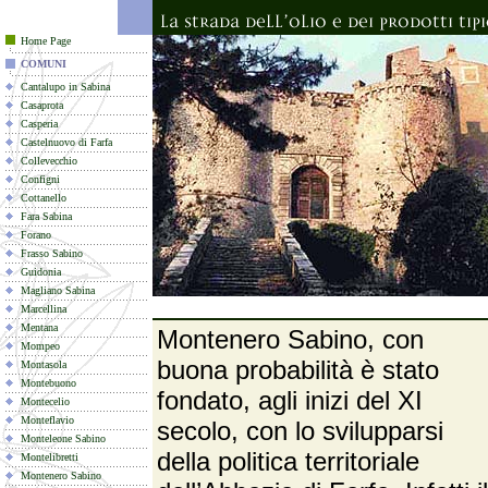
Home Page
COMUNI
Cantalupo in Sabina
Casaprota
Casperia
Castelnuovo di Farfa
Collevecchio
Configni
Cottanello
Fara Sabina
Forano
Frasso Sabino
Guidonia
Magliano Sabina
Marcellina
Mentana
Montenero Sabino, con
Mompeo
buona probabilità è stato
Montasola
Montebuono
fondato, agli inizi del XI
Montecelio
Monteflavio
secolo, con lo svilupparsi
Monteleone Sabino
della politica territoriale
Montelibretti
Montenero Sabino