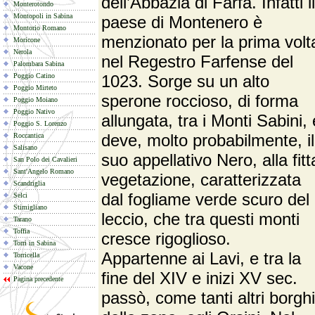
dell’Abbazia di Farfa. Infatti il
Monterotondo
Montopoli in Sabina
paese di Montenero è
Montorio Romano
menzionato per la prima volt
Moricone
Nerola
nel Regestro Farfense del
Palombara Sabina
Poggio Catino
1023. Sorge su un alto
Poggio Mirteto
sperone roccioso, di forma
Poggio Moiano
Poggio Nativo
allungata, tra i Monti Sabini, 
Poggio S. Lorenzo
deve, molto probabilmente, il
Roccantica
Salisano
suo appellativo Nero, alla fitt
San Polo dei Cavalieri
Sant'Angelo Romano
vegetazione, caratterizzata
Scandriglia
dal fogliame verde scuro del
Selci
Stimigliano
leccio, che tra questi monti
Tarano
Toffia
cresce rigoglioso.
Torri in Sabina
Appartenne ai Lavi, e tra la
Torricella
Vacone
fine del XIV e inizi XV sec.
Pagina precedente
passò, come tanti altri borghi