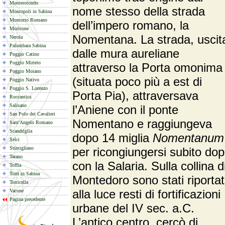
Monterotondo
nome stesso della strada
Montopoli in Sabina
Montorio Romano
dell’impero romano, la
Moricone
Nomentana. La strada, uscit
Nerola
Palombara Sabina
dalle mura aureliane
Poggio Catino
Poggio Mirteto
attraverso la Porta omonima
Poggio Moiano
(situata poco più a est di
Poggio Nativo
Poggio S. Lorenzo
Porta Pia), attraversava
Roccantica
Salisano
l’Aniene con il ponte
San Polo dei Cavalieri
Nomentano e raggiungeva
Sant'Angelo Romano
Scandriglia
dopo 14 miglia
Nomentanum
Selci
Stimigliano
per ricongiungersi subito do
Tarano
con la Salaria. Sulla collina d
Toffia
Torri in Sabina
Montedoro sono stati riportat
Torricella
alla luce resti di fortificazioni
Vacone
Pagina precedente
urbane del IV sec. a.C.
L’antico centro, cercò di