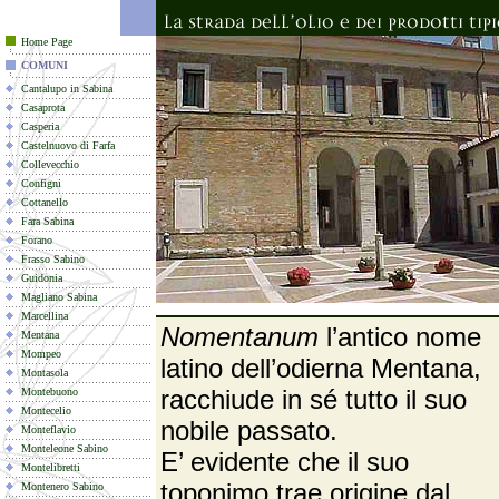
Home Page
COMUNI
Cantalupo in Sabina
Casaprota
Casperia
Castelnuovo di Farfa
Collevecchio
Configni
Cottanello
Fara Sabina
Forano
Frasso Sabino
Guidonia
Magliano Sabina
Marcellina
Nomentanum
l’antico nome
Mentana
Mompeo
latino dell’odierna Mentana,
Montasola
racchiude in sé tutto il suo
Montebuono
Montecelio
nobile passato.
Monteflavio
Monteleone Sabino
E’ evidente che il suo
Montelibretti
toponimo trae origine dal
Montenero Sabino