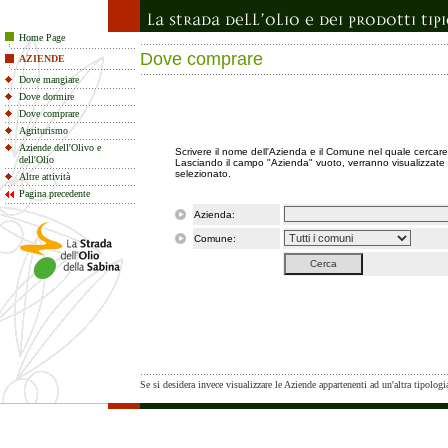
Home Page
Dove comprare
AZIENDE
Dove mangiare
Dove dormire
Dove comprare
Agriturismo
Aziende dell'Olivo e
Scrivere il nome dell'Azienda e il Comune nel quale cercare
dell'Olio
Lasciando il campo "Azienda" vuoto, verranno visualizzate 
selezionato.
Altre attività
Pagina precedente
Azienda:
Comune:
Se si desidera invece visualizzare le Aziende appartenenti ad un'altra tipologia